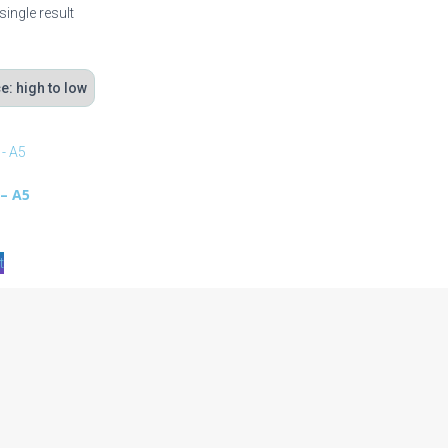
ingle result
 – A5
t