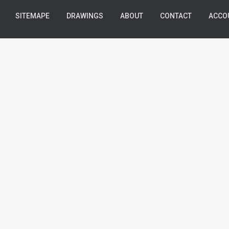
SITEMAPE
DRAWINGS
ABOUT
CONTACT
ACCO
Filters
THÈMES
TECHNIQUES
Colour pencils
(1)