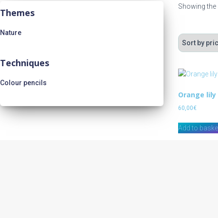
Showing the s
Themes
Nature
(1)
Techniques
Colour pencils
(1)
Orange lily
60,00
€
Add to baske