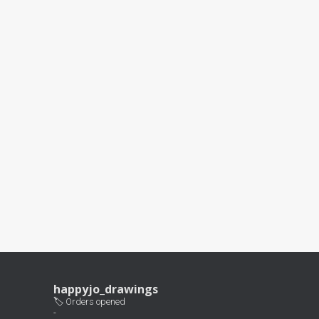
happyjo_drawings
🏷 Orders opened
-