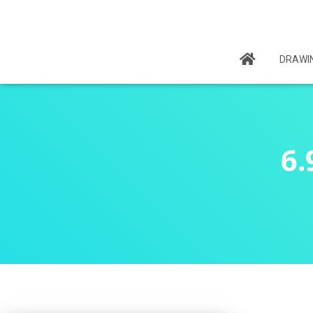
DRAWI
6.