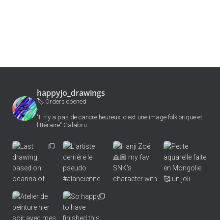
happyjo_drawings
🏷 Orders opened
-
"Il n'y a pas de cancre heureux, c'est une image folklorique et
littéraire" Galabru