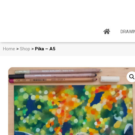
DRAWI
Home
>
Shop
>
Pika – A5