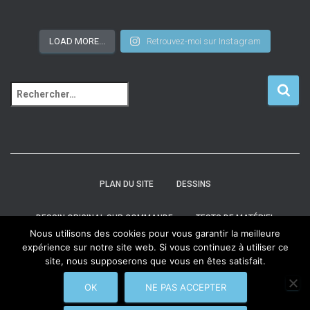
LOAD MORE...
Retrouvez-moi sur Instagram
PLAN DU SITE
DESSINS
DESSIN ORIGINAL SUR COMMANDE
TESTS DE MATÉRIEL
Nous utilisons des cookies pour vous garantir la meilleure
expérience sur notre site web. Si vous continuez à utiliser ce
A PROPOS
CONTACT
POLITIQUE DE CONFIDENTIALITÉ
site, nous supposerons que vous en êtes satisfait.
CGV
OK
NE PAS ACCEPTER