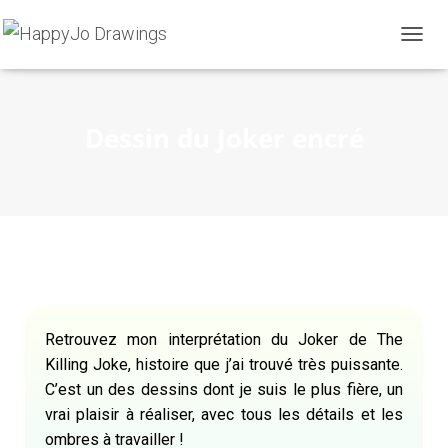
D
É
P
L
I
Dessin du Joker encré
E
R
L
A
N
A
V
I
G
A
T
Retrouvez mon interprétation du Joker de The
I
Killing Joke, histoire que j’ai trouvé très puissante.
O
C’est un des dessins dont je suis le plus fière, un
N
vrai plaisir à réaliser, avec tous les détails et les
ombres à travailler !