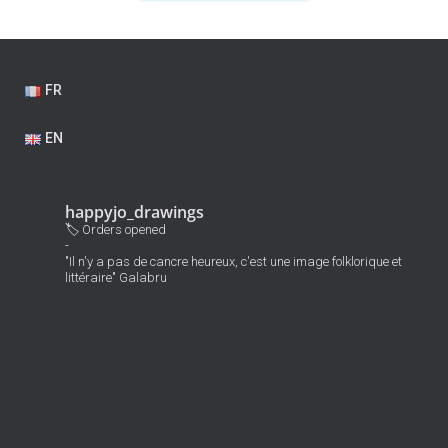
FR
EN
happyjo_drawings
🏷 Orders opened
-
"Il n'y a pas de cancre heureux, c'est une image folklorique et
littéraire" Galabru