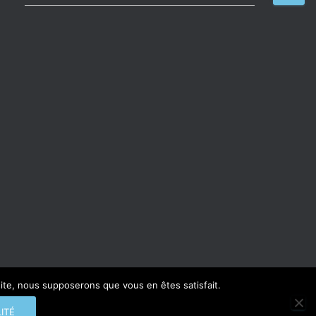
 site, nous supposerons que vous en êtes satisfait.
TIQUE DE CONFIDENTIALITÉ
CGV
© Johanne Guénec
ITÉ