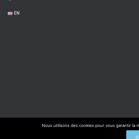
EN
Nous utilisons des cookies pour vous garantir la m
PLAN DU SITE
DESSINS
DESSIN ORIGINAL SUR COMMA
O