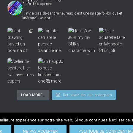
🏷 Orders opened
-
"Il n'y a pas de cancre heureux, c'est une image folklorique et
littéraire" Galabru
LOAD MORE...
Retrouvez-moi sur Instagram
eilleure expérience sur notre site web. Si vous continuez à utiliser ce
NDE
TESTS DE MATÉRIEL
A PROPOS
CONTACT
POLI
K
NE PAS ACCEPTER
POLITIQUE DE CONFIDENTIAL