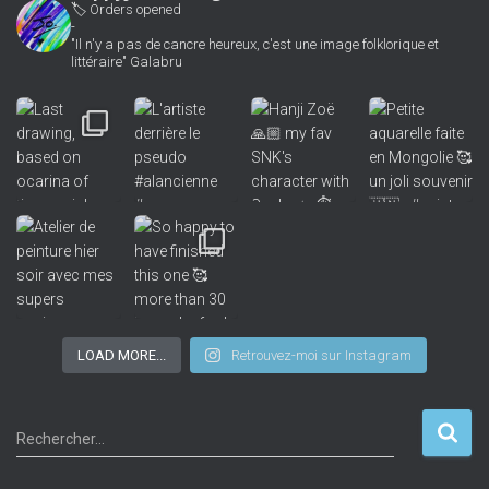
🏷 Orders opened
-
"Il n'y a pas de cancre heureux, c'est une image folklorique et
littéraire" Galabru
LOAD MORE...
Retrouvez-moi sur Instagram
R
Rechercher…
e
c