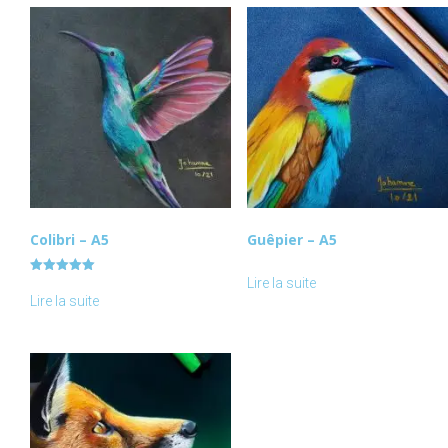
Colibri – A5
Guêpier – A5
Lire la suite
Note
5.00
Lire la suite
sur 5